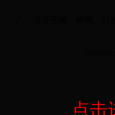
八、消灭苍蝇、蟑螂、红
365be
点击